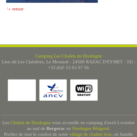
retour
Camping Les Chalets de Dordogne
Lieu dit Les Clairières, Le Moutard - 24500 RAZAC D'EYMET - Tél :
+33 (0)5 53 63 97 56
Les
Chalets de Dordogne
vous accueille en camping d'avril à octobre
au sud de
Bergerac
en
Dordogne Périgord
.
Proftez de tout le confort de notre
village de chalets bois
, en famille