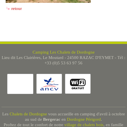
retour
Camping Les Chalets de Dordogne
Lieu dit Les Clairières, Le Moutard - 24500 RAZAC D'EYMET - Tél :
+33 (0)5 53 63 97 56
Les
Chalets de Dordogne
vous accueille en camping d'avril à octobre
au sud de
Bergerac
en
Dordogne Périgord
.
Proftez de tout le confort de notre
village de chalets bois
, en famille