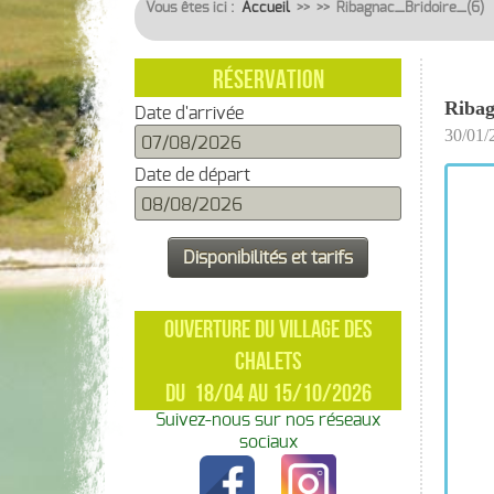
Vous êtes ici :
Accueil
>>
>>
Ribagnac_Bridoire_(6)
RÉSERVATION
Ribag
Date d'arrivée
30/01/
Date de départ
OUVERTURE DU VILLAGE DES
CHALETS
DU 18/04 AU 15/10/2026
Suivez-nous sur nos réseaux
sociaux