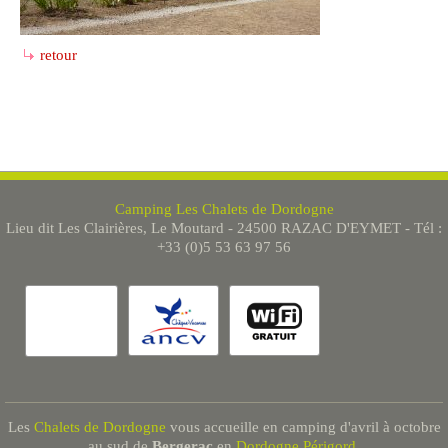
retour
Camping Les Chalets de Dordogne
Lieu dit Les Clairières, Le Moutard - 24500 RAZAC D'EYMET - Tél :
+33 (0)5 53 63 97 56
Les
Chalets de Dordogne
vous accueille en camping d'avril à octobre
au sud de
Bergerac
en
Dordogne Périgord
.