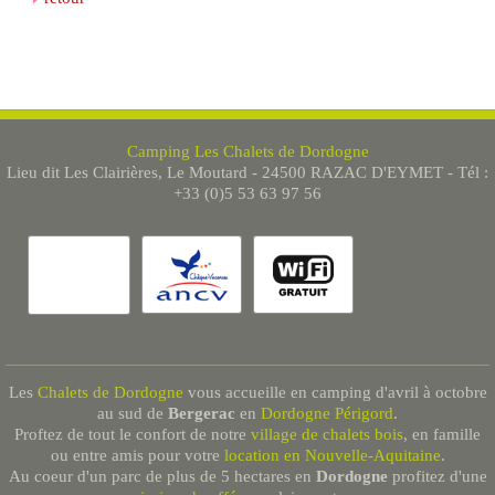
Camping Les Chalets de Dordogne
Lieu dit Les Clairières, Le Moutard - 24500 RAZAC D'EYMET - Tél :
+33 (0)5 53 63 97 56
Les
Chalets de Dordogne
vous accueille en camping d'avril à octobre
au sud de
Bergerac
en
Dordogne Périgord
.
Proftez de tout le confort de notre
village de chalets bois
, en famille
ou entre amis pour votre
location en Nouvelle-Aquitaine
.
Au coeur d'un parc de plus de 5 hectares en
Dordogne
profitez d'une