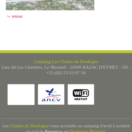
retour
Camping Les Chalets de Dordogne
Lieu dit Les Clairières, Le Moutard - 24500 RAZAC D'EYMET - Tél :
+33 (0)5 53 63 97 56
Les
Chalets de Dordogne
vous accueille en camping d'avril à octobre
au sud de
Bergerac
en
Dordogne Périgord
.