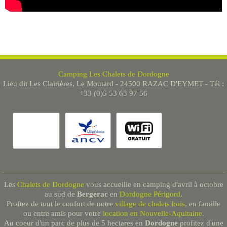
Camping Les Chalets de Dordogne
Lieu dit Les Clairières, Le Moutard - 24500 RAZAC D'EYMET - Tél :
+33 (0)5 53 63 97 56
Les
Chalets de Dordogne
vous accueille en camping d'avril à octobre
au sud de
Bergerac
en
Dordogne Périgord
.
Proftez de tout le confort de notre
village de chalets bois
, en famille
ou entre amis pour votre
location en Nouvelle-Aquitaine
.
Au coeur d'un parc de plus de 5 hectares en
Dordogne
profitez d'une