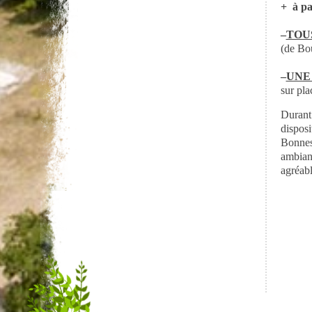
+ à pa
–
TOUS
(de Bo
–
UNE f
sur pla
Durant 
disposi
Bonnes
ambian
agréabl