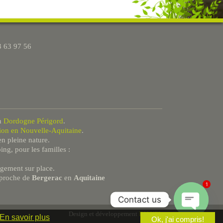
3 63 97 56
n
Dordogne Périgord
.
tion en Nouvelle-Aquitaine
.
n pleine nature.
g, pour les familles :
ergement sur place.
proche de
Bergerac
en
Aquitaine
1
Contact us
Design et développement
INAXEL
En savoir plus
Ok, j'ai compris!
Open chaty