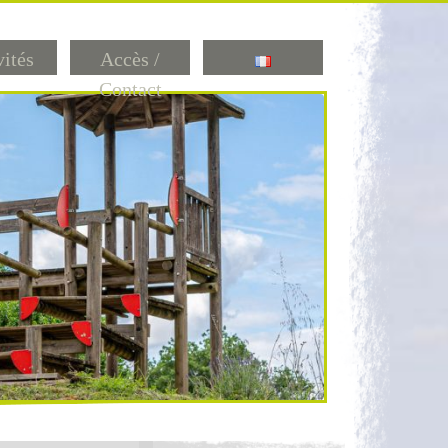
vités
Accès /
Contact