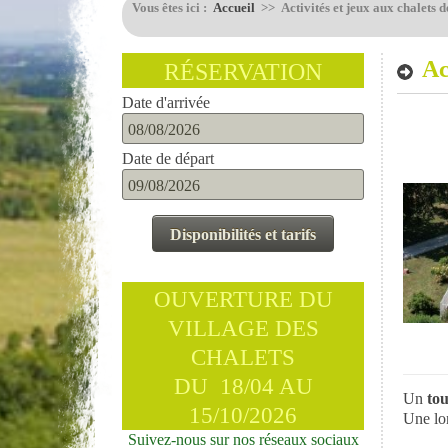
Vous êtes ici :
Accueil
>>
Activités et jeux aux chalets
Ac
RÉSERVATION
Date d'arrivée
Date de départ
OUVERTURE DU
VILLAGE DES
CHALETS
DU 18/04 AU
Un
to
15/10/2026
Une l
Suivez-nous sur nos réseaux sociaux