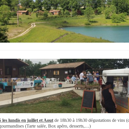
les lundis en juillet et Aout
de 18h30 à 19h30 dégustations de vins (d
gourmandises (Tarte salée, Box apéro, desserts,…)