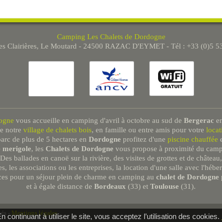
Camping Les Chalets de Dordogne
Les Clairières, Le Moutard - 24500 RAZAC D'EYMET - Tél : +33 (0)5 5
ogne
vous accueille en camping d'avril à octobre au sud de
Bergerac
e
de notre
village de chalets bois
, en famille ou entre amis pour votre
loca
arc de plus de 5 hectares en
Dordogne
profitez d'une
piscine chauffée
e
e merigole
, les
Chalets de Dordogne
vous propose à proximité du campin
Des ballades en canoë sur la rivière, des visites de grottes et de château,
s, les associations ou les entreprises, la location d'une salle avec l'héb
es pour un séjour plein de charme en camping au
chalet de Dordogne
et à égale distance de
Bordeaux
(33) et
Toulouse
(31).
vés -
Mentions légales
 continuant à utiliser le site, vous acceptez l’utilisation des cookies.